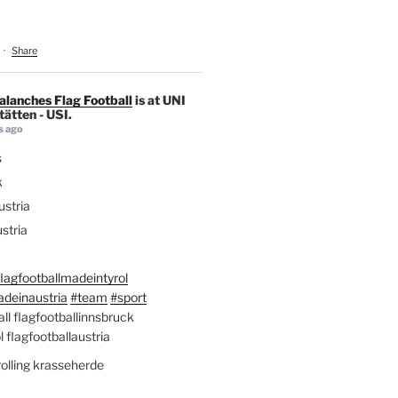
·
Share
alanches Flag Football
is at UNI
ätten - USI.
s ago
s
k
stria
stria
lagfootballmadeintyrol
adeinaustria
#team
#sport
ll flagfootballinnsbruck
l flagfootballaustria
rolling krasseherde