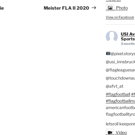
Post
Photo
ie
Meister FLA II 2020
View on Facebook
USI Av
Sportst
3 month
@pixel.story
@usi_innsbruc
@flagleaguesau
@touchdownau
@afvt_at
#flagfootball
#f
#flagfootballm
americanfootba
flagfootballtyro
letsroll keepon
Video