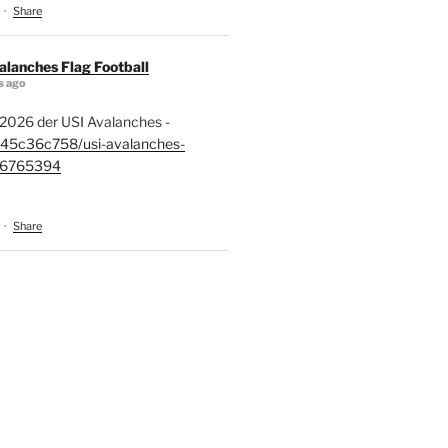
·
Share
alanches Flag Football
s ago
2026 der USI Avalanches -
c45c36c758/usi-avalanches-
3-6765394
·
Share