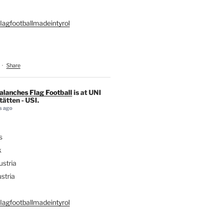
lagfootballmadeintyrol
·
Share
alanches Flag Football
is at UNI
ätten - USI.
s ago
s
k
stria
stria
lagfootballmadeintyrol