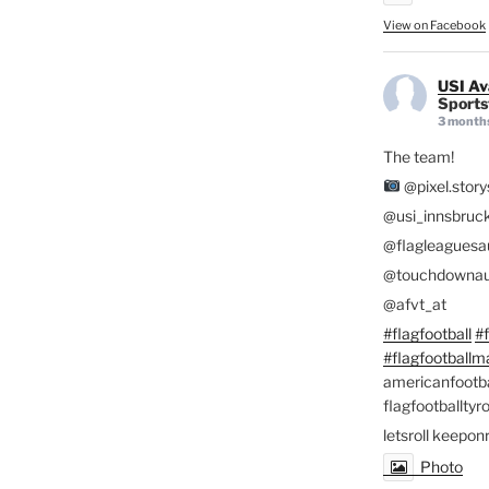
View on Facebook
USI Av
Sportst
3 month
The team!
@pixel.story
@usi_innsbruc
@flagleaguesau
@touchdownau
@afvt_at
#flagfootball
#f
#flagfootballm
americanfootba
flagfootballtyro
letsroll keepon
Photo