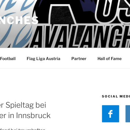
ANCHES
Football
Flag Liga Austria
Partner
Hall of Fame
SOCIAL MED
N
 Spieltag bei
r in Innsbruck