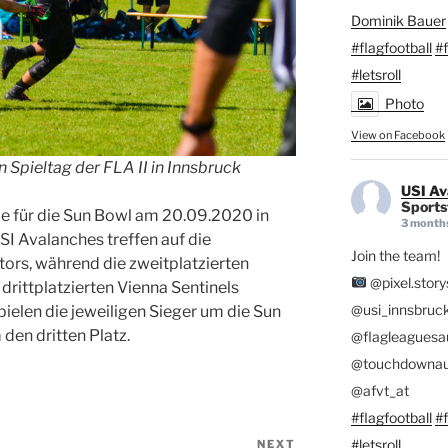
Dominik Bauer
#flagfootball
#f
#letsroll
Photo
View on Facebook
Spieltag der FLA II in Innsbruck
USI Av
Sportst
le für die Sun Bowl am 20.09.2020 in
3 month
USI Avalanches treffen auf die
Join the team!
tors, während die zweitplatzierten
@pixel.story
drittplatzierten Vienna Sentinels
@usi_innsbruc
pielen die jeweiligen Sieger um die Sun
den dritten Platz.
@flagleaguesau
@touchdownau
@afvt_at
#flagfootball
#f
#letsroll
NEXT
Next