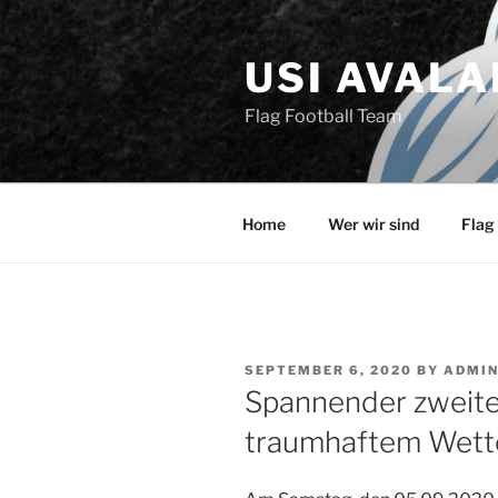
Skip
to
USI AVAL
content
Flag Football Team
Home
Wer wir sind
Flag 
POSTED
SEPTEMBER 6, 2020
BY
ADMI
ON
Spannender zweiter
traumhaftem Wette