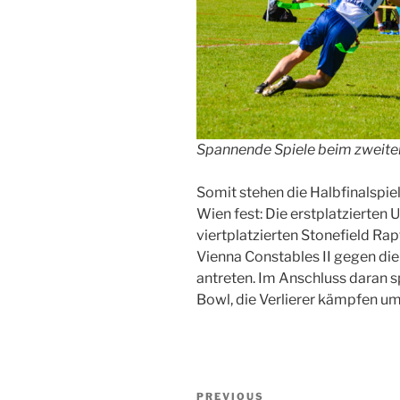
Spannende Spiele beim zweiten 
Somit stehen die Halbfinalspie
Wien fest: Die erstplatzierten 
viertplatzierten Stonefield Rap
Vienna Constables II gegen die 
antreten. Im Anschluss daran s
Bowl, die Verlierer kämpfen um 
Post
Previous
PREVIOUS