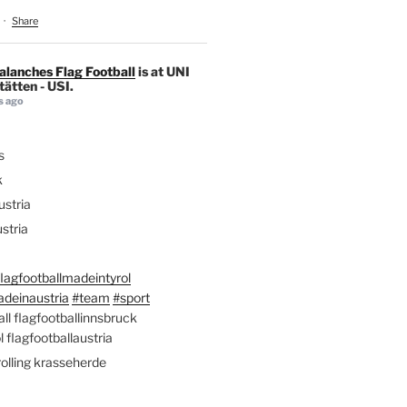
·
Share
alanches Flag Football
is at UNI
ätten - USI.
s ago
s
k
stria
stria
lagfootballmadeintyrol
adeinaustria
#team
#sport
ll flagfootballinnsbruck
l flagfootballaustria
rolling krasseherde