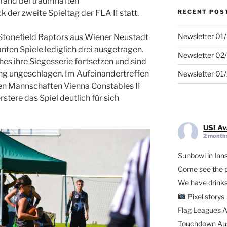
fand bei traumhaften
RECENT POS
der zweite Spieltag der FLA II statt.
Newsletter 01
Stonefield Raptors aus Wiener Neustadt
nten Spiele lediglich drei ausgetragen.
Newsletter 02
es ihre Siegesserie fortsetzen und sind
ang ungeschlagen. Im Aufeinandertreffen
Newsletter 01
en Mannschaften Vienna Constables II
stere das Spiel deutlich für sich
USI Av
2 month
Sunbowl in Inn
Come see the pl
We have drinks
Pixel.storys
Flag Leagues A
Touchdown Aus