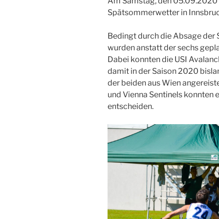
Am Samstag, den 05.09.2020 
Spätsommerwetter in Innsbruck 
Bedingt durch die Absage der 
wurden anstatt der sechs gepla
Dabei konnten die USI Avalanch
damit in der Saison 2020 bisl
der beiden aus Wien angereist
und Vienna Sentinels konnten er
entscheiden.