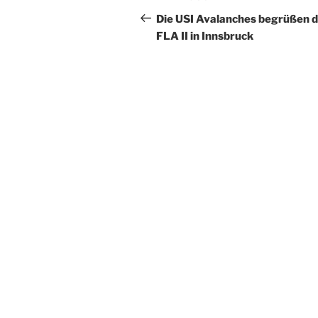
navigation
Post
Die USI Avalanches begrüßen d
FLA II in Innsbruck