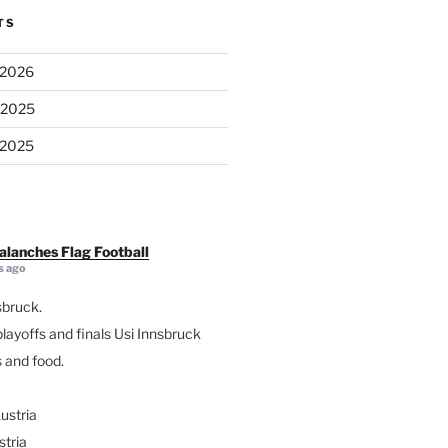
TS
/2026
/2025
/2025
alanches Flag Football
s ago
sbruck.
ayoffs and finals Usi Innsbruck
 and food.
ustria
tria